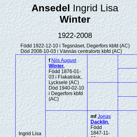
Ansedel
Ingrid Lisa
Winter
1922-2008
Född 1922-12-10 i Tegsnäset, Degerfors kbfd (AC)
Död 2008-10-03 i Vännäs centralorts kbfd (AC)
f
Nils August
Winter
.
Född 1876-01-
03 i Flakaträsk,
Lycksele (AC)
Död 1940-02-10
i Degerfors kbfd
(AC)
mf
Jonas
Dacklin
.
Född
1847-11-
Ingrid Lisa