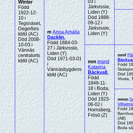
03 i
Winter
Järkvissle,
Född
Liden (Y)
1922-12-
Död 1888-
10 i
09-12 i
Tegsnäset,
Järkvissle,
Degerfors
m
Anna Amalia
Liden (Y)
kbfd (AC)
Dacklin
.
Död 2008-
Född 1884-03-
10-03 i
27 i Järkvissle,
Vännäs
Liden (Y)
mmf
På
centralorts
Död 1971-03-01
Bäckval
kbfd (AC)
mm
Ingrid
i
Född 18
Katarina
Vännäsbygdens
Skälsjön
Bäckvall
.
Död 189
kbfd (AC)
Född
Vivsta, 
1849-11-
18 i Boda,
Liden (Y)
Död 1923-
mmm
S
Vilhelmi
06-02 i
Född 18
Hornsberg,
Barnhus
Frösö (Z)
(AB)
Död 185
Boda så