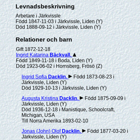
Levnadsbeskrivning
Arbetare i Järkvissle
Född 1847-11-03 i Järkvissle, Liden (Y)
Död 1888-09-12 i Järkvissle, Liden (Y)
Relationer och barn
Gift 1872-12-18
Ingrid Katarina
Bäckvall
.
Född 1849-11-18 i Boda, Liden (Y)
Död 1923-06-02 i Hornsberg, Frösö (Z)
Ingrid Sofia
Dacklin
.
Född 1873-08-23 i
Järkvissle, Liden (Y)
Död 1929-10-13 i Järkvissle, Liden (Y)
Augusta Kristina
Dacklin
.
Född 1875-09-09 i
Järkvissle, Liden (Y)
Död 1936-12-18 i Manistique, Schoolcraft,
Michigan, USA
Till Norra Amerika 1893-02-10
Jonas (John) Olof
Dacklin
.
Född 1877-03-20 i
Järkvissle, Liden (Y)