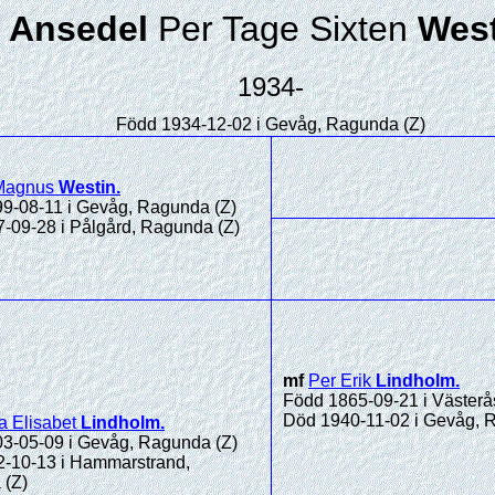
Ansedel
Per Tage Sixten
West
1934-
Född 1934-12-02 i Gevåg, Ragunda (Z)
Magnus
Westin
.
9-08-11 i Gevåg, Ragunda (Z)
-09-28 i Pålgård, Ragunda (Z)
mf
Per Erik
Lindholm
.
Född 1865-09-21 i Västerås
Död 1940-11-02 i Gevåg, 
na Elisabet
Lindholm
.
3-05-09 i Gevåg, Ragunda (Z)
-10-13 i Hammarstrand,
 (Z)