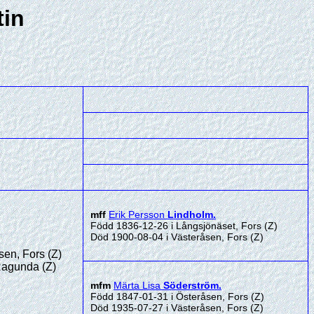
in
mff
Erik Persson
Lindholm
.
Född 1836-12-26 i Långsjönäset, Fors (Z)
Död 1900-08-04 i Västeråsen, Fors (Z)
en, Fors (Z)
Ragunda (Z)
mfm
Märta Lisa
Söderström
.
Född 1847-01-31 i Österåsen, Fors (Z)
Död 1935-07-27 i Västeråsen, Fors (Z)