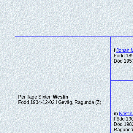
f
Johan 
Född 189
Död 1957
Per Tage Sixten
Westin
Född 1934-12-02 i Gevåg, Ragunda (Z)
m
Kristi
Född 190
Död 1982
Ragunda