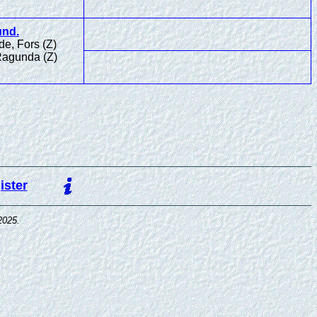
und
.
e, Fors (Z)
Ragunda (Z)
ister
2025.