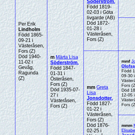
Söderström
.
Född 1819-
02-03 i Göta
livgarde (AB)
Död 1872-
Per Erik
01-28 i
Lindholm
Västeråsen,
Född 1865-
Fors (Z)
09-21 i
Västeråsen,
Fors (Z)
Död 1940-
m
Märta Lisa
mmf
J
11-02 i
Söderström
.
Olofs
Gevåg,
Född 1847-
Född 1
Ragunda
01-31 i
09-30 i
(Z)
Österåsen,
Väster
Fors (Z)
Fors (
mm
Greta
Död 1935-07-
Död 18
Lisa
27 i
12-05 i
Jonsdotter
.
Väster
Västeråsen,
Född 1827-
Fors (
Fors (Z)
01-22 i
Västeråsen,
Fors (Z)
Död 1876-
mmm
Elisabe
02-25 i