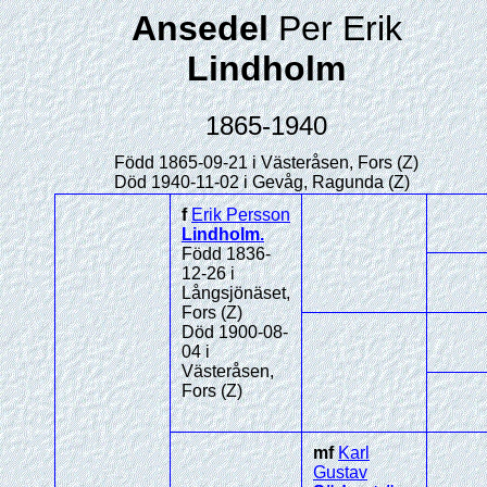
Ansedel
Per Erik
Lindholm
1865-1940
Född 1865-09-21 i Västeråsen, Fors (Z)
Död 1940-11-02 i Gevåg, Ragunda (Z)
f
Erik Persson
Lindholm
.
Född 1836-
12-26 i
Långsjönäset,
Fors (Z)
Död 1900-08-
04 i
Västeråsen,
Fors (Z)
mf
Karl
Gustav