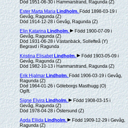
Död 1951-06-30 i Hammarstrand, Ragunda (Z)
Ester Marta Maria
Lindholm
.
Född 1898-03-19 i
Gevåg, Ragunda (Z)
Död 1914-12-28 i Gevåg, Ragunda (Z)
Elin Katarina
Lindholm
.
Född 1900-07-09 i
Gevåg, Ragunda (Z)
Död 1931-06-28 i Västanbäck, Sollefteå (Y)
Begravd i Ragunda
Kristina Elisabet
Lindholm
.
Född 1903-05-09 i
Gevåg, Ragunda (Z)
Död 1982-10-13 i Hammarstrand, Ragunda (Z)
Erik Hjalmar
Lindholm
.
Född 1906-03-19 i Gevåg,
Ragunda (Z)
Död 1964-01-26 i Göteborgs Masthugg (O)
Ogift.
Signe Elvira
Lindholm
.
Född 1908-03-15 i
Gevåg, Ragunda (Z)
Död 1978-04-28 i Östersund (Z)
Agda Ellida
Lindholm
.
Född 1909-12-29 i Gevåg,
Ragunda (Z)