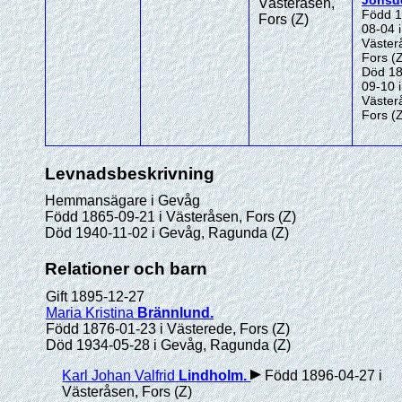
Jonsdo
Västeråsen,
Född 1
Fors (Z)
08-04 i
Väster
Fors (
Död 18
09-10 i
Väster
Fors (
Levnadsbeskrivning
Hemmansägare i Gevåg
Född 1865-09-21 i Västeråsen, Fors (Z)
Död 1940-11-02 i Gevåg, Ragunda (Z)
Relationer och barn
Gift 1895-12-27
Maria Kristina
Brännlund
.
Född 1876-01-23 i Västerede, Fors (Z)
Död 1934-05-28 i Gevåg, Ragunda (Z)
Karl Johan Valfrid
Lindholm
.
Född 1896-04-27 i
Västeråsen, Fors (Z)