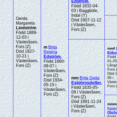
Edström
.
Född 1832-04-
03 i Baggböle,
Indal (Y)
Gerda
Död 1907-11-12
Margareta
i Västeråsen,
Lindström
Fors (Z)
Född 1889-
12-03 i
Västeråsen,
Fors (Z)
m
Brita
mmf
Död 1927-
Regina
Erik
10-21 i
Edström
.
Född 
Västeråsen,
01-25
Född 1860-
Långs
Fors (Z)
09-07 i
Fors 
Västeråsen,
Död 1
Fors (Z)
05 i
mm
Brita Greta
Död 1934-
Väste
Esbjörnsdotter
.
05-15 i
Fors 
Född 1835-05-
Västeråsen,
09 i Västeråsen,
Fors (Z)
Fors (Z)
Död 1891-11-24
mm
i Västeråsen,
Katar
Fors (Z)
Olofs
Född 