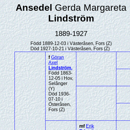
Ansedel
Gerda Margareta
Lindström
1889-1927
Född 1889-12-03 i Västeråsen, Fors (Z)
Död 1927-10-21 i Västeråsen, Fors (Z)
f
Göran
Axel
Lindström
.
Född 1863-
12-05 i Hov,
Selånger
(Y)
Död 1936-
07-10 i
Österåsen,
Fors (Z)
mf
Erik