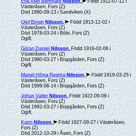
Erik Axel Bernhard
Nilsson
.
Född 1911-07-12 i
Västeråsen, Fors (Z)
Död 1980-09-13 i Sandviken (X)
Olof Birger
Nilsson
.
Född 1913-12-02 i
Västeråsen, Fors (Z)
Död 1978-03-24 i Böle, Fors (Z)
Ogift.
Göran Daniel
Nilsson
.
Född 1916-02-06 i
Västeråsen, Fors (Z)
Död 1980-03-27 i Bispgården, Fors (Z)
Ogift.
Margit Hilma Regina
Nilsson
.
Född 1919-03-25 i
Västeråsen, Fors (Z)
Död 1999-06-14 i Bispgården, Fors (Z)
Johan Valter
Nilsson
.
Född 1922-09-09 i
Västeråsen, Fors (Z)
Död 1992-03-27 i Bispgården, Fors (Z)
Ogift.
Karin
Nilsson
.
Född 1927-09-27 i Västeråsen,
Fors (Z)
Död 2012-10-29 i Åsen, Fors (Z)