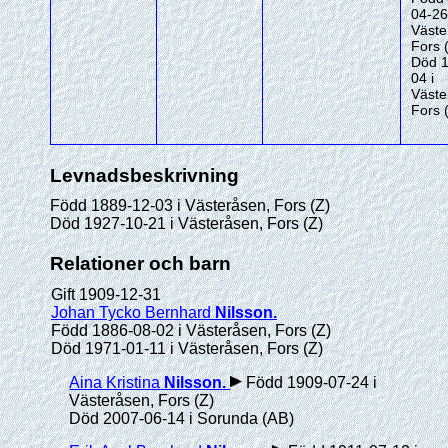
04-26
Väste
Fors 
Död 1
04 i
Väste
Fors 
Levnadsbeskrivning
Född 1889-12-03 i Västeråsen, Fors (Z)
Död 1927-10-21 i Västeråsen, Fors (Z)
Relationer och barn
Gift 1909-12-31
Johan Tycko Bernhard
Nilsson
.
Född 1886-08-02 i Västeråsen, Fors (Z)
Död 1971-01-11 i Västeråsen, Fors (Z)
Aina Kristina
Nilsson
.
Född 1909-07-24 i
Västeråsen, Fors (Z)
Död 2007-06-14 i Sorunda (AB)