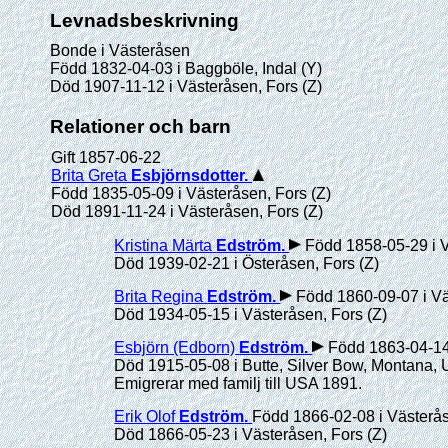
Levnadsbeskrivning
Bonde i Västeråsen
Född 1832-04-03 i Baggböle, Indal (Y)
Död 1907-11-12 i Västeråsen, Fors (Z)
Relationer och barn
Gift 1857-06-22
Brita Greta
Esbjörnsdotter
.
Född 1835-05-09 i Västeråsen, Fors (Z)
Död 1891-11-24 i Västeråsen, Fors (Z)
Kristina Märta
Edström
.
Född 1858-05-29 i V
Död 1939-02-21 i Österåsen, Fors (Z)
Brita Regina
Edström
.
Född 1860-09-07 i Vä
Död 1934-05-15 i Västeråsen, Fors (Z)
Esbjörn (Edborn)
Edström
.
Född 1863-04-14 
Död 1915-05-08 i Butte, Silver Bow, Montana,
Emigrerar med familj till USA 1891.
Erik Olof
Edström
.
Född 1866-02-08 i Västerås
Död 1866-05-23 i Västeråsen, Fors (Z)