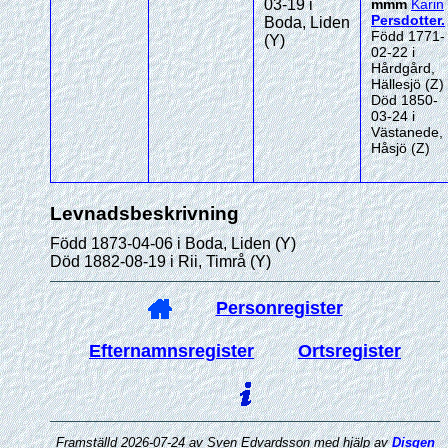
03-19 i
mmm
Karin
Persdotter
.
Boda, Liden
Född 1771-
(Y)
02-22 i
Hårdgård,
Hällesjö (Z)
Död 1850-
03-24 i
Västanede,
Håsjö (Z)
Levnadsbeskrivning
Född 1873-04-06 i Boda, Liden (Y)
Död 1882-08-19 i Rii, Timrå (Y)
Personregister
Efternamnsregister
Ortsregister
Framställd 2026-07-24 av Sven Edvardsson med hjälp av
Disgen