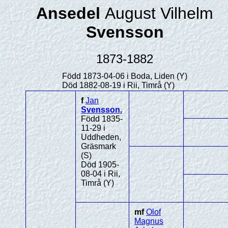
Ansedel
August Vilhelm
Svensson
1873-1882
Född 1873-04-06 i Boda, Liden (Y)
Död 1882-08-19 i Rii, Timrå (Y)
f
Jan
Svensson
.
Född 1835-
11-29 i
Uddheden,
Gräsmark
(S)
Död 1905-
08-04 i Rii,
Timrå (Y)
mf
Olof
Magnus