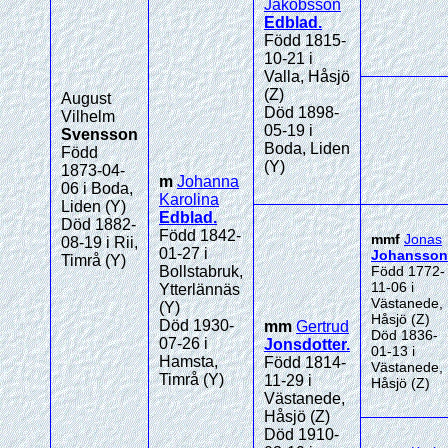
Jakobsson
Edblad
.
Född 1815-
10-21 i
Valla, Håsjö
(Z)
August
Död 1898-
Vilhelm
05-19 i
Svensson
Boda, Liden
Född
(Y)
1873-04-
m
Johanna
06 i Boda,
Karolina
Liden (Y)
Edblad
.
Död 1882-
Född 1842-
mmf
Jonas
08-19 i Rii,
01-27 i
Johansson
Timrå (Y)
Bollstabruk,
Född 1772-
11-06 i
Ytterlännäs
Västanede,
(Y)
Håsjö (Z)
Död 1930-
mm
Gertrud
Död 1836-
07-26 i
Jonsdotter
.
01-13 i
Hamsta,
Född 1814-
Västanede,
Timrå (Y)
11-29 i
Håsjö (Z)
Västanede,
Håsjö (Z)
Död 1910-