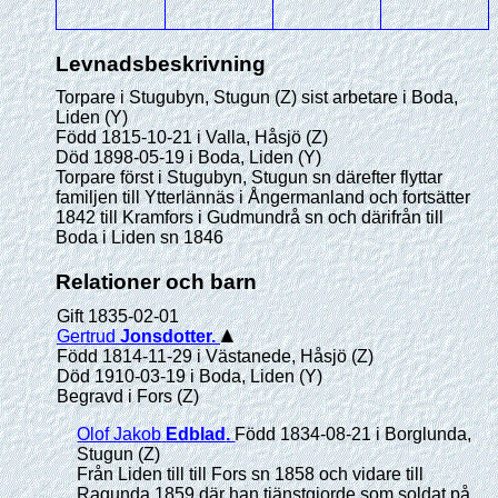
Levnadsbeskrivning
Torpare i Stugubyn, Stugun (Z) sist arbetare i Boda,
Liden (Y)
Född 1815-10-21 i Valla, Håsjö (Z)
Död 1898-05-19 i Boda, Liden (Y)
Torpare först i Stugubyn, Stugun sn därefter flyttar
familjen till Ytterlännäs i Ångermanland och fortsätter
1842 till Kramfors i Gudmundrå sn och därifrån till
Boda i Liden sn 1846
Relationer och barn
Gift 1835-02-01
Gertrud
Jonsdotter
.
Född 1814-11-29 i Västanede, Håsjö (Z)
Död 1910-03-19 i Boda, Liden (Y)
Begravd i Fors (Z)
Olof Jakob
Edblad
.
Född 1834-08-21 i Borglunda,
Stugun (Z)
Från Liden till till Fors sn 1858 och vidare till
Ragunda 1859 där han tjänstgjorde som soldat på