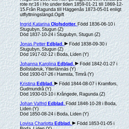
rote nr:16 i Ho under tiden 1859-01-21 till 1869-12-
15.Från Ragunda till Häggenås 1873-05-01 enligt
utflyttningslängd.Ogift
Ingrid Katarina
Olofsdotter
.
Född 1836-06-10 i
Stugubyn, Stugun (Z)
Död 1837-10-24 i Stugubyn, Stugun (Z)
Jonas Petter
Edblad
.
Född 1838-09-30 i
Stugubyn, Stugun (Z)
Död 1917-02-12 i Boda, Liden (Y)
Johanna Karolina
Edblad
.
Född 1842-01-27 i
Bollstabruk, Ytterlännäs (Y)
Död 1930-07-26 i Hamsta, Timrå (Y)
Kristina
Edblad
.
Född 1844-08-07 i Kramfors,
Gudmundrå (Y)
Död 1930-03-10 i Krångede, Ragunda (Z)
Johan Valfrid
Edblad
.
Född 1848-10-28 i Boda,
Liden (Y)
Död 1850-08-24 i Boda, Liden (Y)
Lovisa Charlotta
Edblad
.
Född 1853-01-05 i
Boda, Liden (Y)