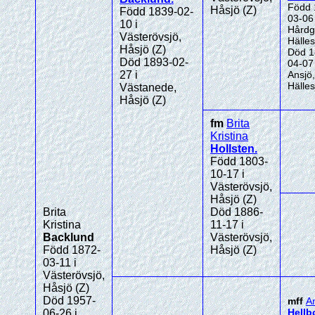
Född 
Håsjö (Z)
Född 1839-02-
03-06 
10 i
Hårdg
Västerövsjö,
Hälles
Håsjö (Z)
Död 1
Död 1893-02-
04-07 
27 i
Ansjö,
Hälles
Västanede,
Håsjö (Z)
fm
Brita
Kristina
Hollsten
.
Född 1803-
10-17 i
Västerövsjö,
Håsjö (Z)
Brita
Död 1886-
Kristina
11-17 i
Backlund
Västerövsjö,
Född 1872-
Håsjö (Z)
03-11 i
Västerövsjö,
Håsjö (Z)
Död 1957-
mff
A
Hell
06-26 i