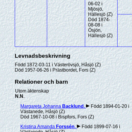
06-02 i
Mjösjö,
Hällesjö (Z)
Död 1874-
08-08 i
Ösjön,
Hällesjö (Z)
Levnadsbeskrivning
Född 1872-03-11 i Västerövsjö, Håsjö (Z)
Död 1957-06-26 i Prästbordet, Fors (Z)
Relationer och barn
Utom äktenskap
N.N
.
Margareta Johanna
Backlund
.
Född 1894-01-20 i
Västanede, Håsjö (Z)
Död 1967-10-08 i Bispfors, Fors (Z)
Kristina Amanda
Forssén
.
Född 1899-07-16 i
Västanede, Håsjö (Z)