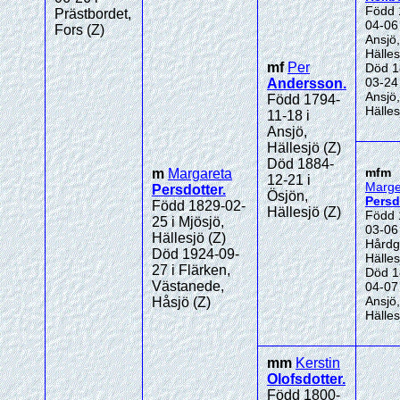
Född 
Prästbordet,
04-06 
Fors (Z)
Ansjö,
Hälles
mf
Per
Död 1
03-24 
Andersson
.
Ansjö,
Född 1794-
Hälles
11-18 i
Ansjö,
Hällesjö (Z)
Död 1884-
mfm
m
Margareta
12-21 i
Marge
Persdotter
.
Ösjön,
Persd
Född 1829-02-
Hällesjö (Z)
Född 
25 i Mjösjö,
03-06 
Hällesjö (Z)
Hårdg
Död 1924-09-
Hälles
27 i Flärken,
Död 1
Västanede,
04-07 
Ansjö,
Håsjö (Z)
Hälles
mm
Kerstin
Olofsdotter
.
Född 1800-