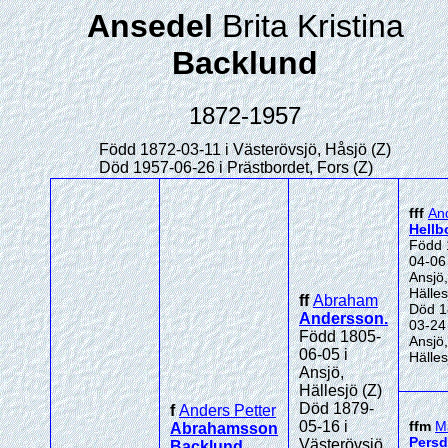
Ansedel
Brita Kristina
Backlund
1872-1957
Född 1872-03-11 i Västerövsjö, Håsjö (Z)
Död 1957-06-26 i Prästbordet, Fors (Z)
fff
An
Hell
Född 
04-06 
Ansjö,
Hälles
ff
Abraham
Död 1
Andersson
.
03-24 
Född 1805-
Ansjö,
06-05 i
Hälles
Ansjö,
Hällesjö (Z)
Död 1879-
f
Anders Petter
05-16 i
ffm
M
Abrahamsson
Persd
Västerövsjö,
Backlund
.