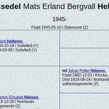
sedel
Mats Erland Bergvall
He
1945-
Född 1945-05-10 i Östersund (Z)
land
Hellgren
.
-10-18 i Sollefteå (Y)
03-09 i Sollefteå (Y)
mf
Johan Petter
Nilsson
.
Född 1882-12-01 i Klocka, 
Död 1918-06-19 i Norrland
artilleriregemente (Z)
enny Elisabet
Nilsson
.
6-12-26 i Norrlands
regemente (Z)