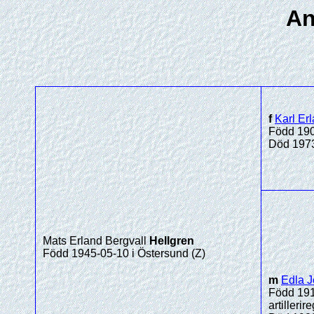
An
f
Karl Er
Född 1904
Död 1973-
Mats Erland Bergvall
Hellgren
Född 1945-05-10 i Östersund (Z)
m
Edla J
Född 191
artilleri