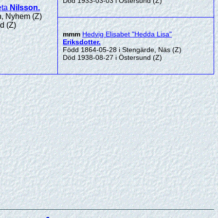
Död 1933-03-03 i Östersund (Z)
eta
Nilsson
.
n, Nyhem (Z)
d (Z)
mmm
Hedvig Elisabet "Hedda Lisa"
Eriksdotter
.
Född 1864-05-28 i Stengärde, Näs (Z)
Död 1938-08-27 i Östersund (Z)