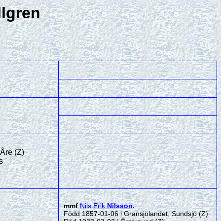
llgren
Åre (Z)
s
mmf
Nils Erik
Nilsson
.
Född 1857-01-06 i Gransjölandet, Sundsjö (Z)