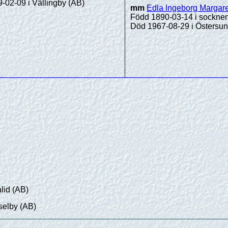
-02-09 i Vällingby (AB)
mm
Edla Ingeborg Margar
Född 1890-03-14 i sockne
Död 1967-08-29 i Östersun
lid (AB)
selby (AB)