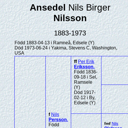
Ansedel
Nils Birger
Nilsson
1883-1973
Född 1883-04-13 i Ramneå, Edsele (Y)
Död 1973-06-24 i Yakima, Stevens C, Washington,
USA
ff
Per Erik
Eriksson
.
Född 1836-
09-18 i Sel,
Ramsele
(Y)
Död 1917-
02-12 i By,
Edsele (Y)
f
Nils
Persson
.
fmf
Nils
Född