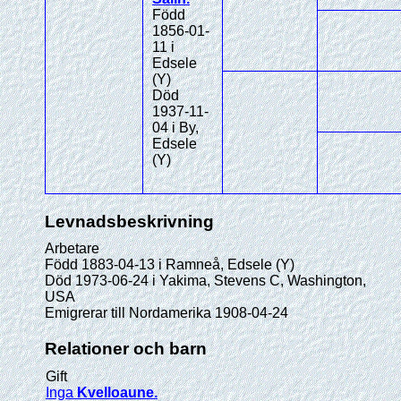
Född
1856-01-
11 i
Edsele
(Y)
Död
1937-11-
04 i By,
Edsele
(Y)
Levnadsbeskrivning
Arbetare
Född 1883-04-13 i Ramneå, Edsele (Y)
Död 1973-06-24 i Yakima, Stevens C, Washington,
USA
Emigrerar till Nordamerika 1908-04-24
Relationer och barn
Gift
Inga
Kvelloaune
.