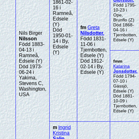
Olofsson
.
1861-02-
Född 1795-
16 i
10-23 i
Ramneå,
Ope,
Edsele
Brunflo (Z)
(Y)
Död 1868-
fm
Greta
Död
04-16 i
Nils Birger
Nilsdotter
.
Tjernbotten,
1950-01-
Nilsson
Född 1831-
Edsele (Y)
14 i By,
Född 1883-
11-06 i
Edsele
04-13 i
Tjernbotten,
(Y)
Ramneå,
Edsele (Y)
Edsele (Y)
Död 1912-
fmm
Katarina
Död 1973-
02-14 i By,
Jonsdotter
.
06-24 i
Edsele (Y)
Född 1794-
Yakima,
07-10 i
Stevens C,
Gässjö,
Washington,
Edsele (Y)
USA
Död 1881-
10-09 i
Tjernbotten,
Edsele (Y)
m
Ingrid
Kristina
Salin
.