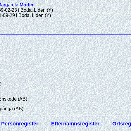
Margareta
Modin
.
9-02-23 i Boda, Liden (Y)
-09-29 i Boda, Liden (Y)
)
 Enskede (AB)
Spånga (AB)
Personregister
Efternamnsregister
Ortsreg