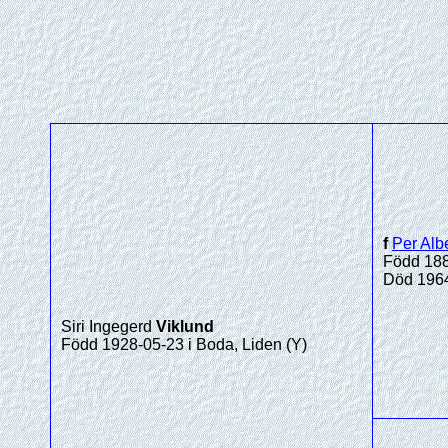
f
Per Albe
Född 188
Död 1964
Siri Ingegerd
Viklund
Född 1928-05-23 i Boda, Liden (Y)