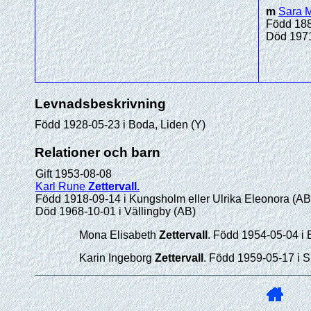
m
Sara 
Född 188
Död 1971
Levnadsbeskrivning
Född 1928-05-23 i Boda, Liden (Y)
Relationer och barn
Gift 1953-08-08
Karl Rune
Zettervall
.
Född 1918-09-14 i Kungsholm eller Ulrika Eleonora (AB
Död 1968-10-01 i Vällingby (AB)
Mona Elisabeth
Zettervall
. Född 1954-05-04 i
Karin Ingeborg
Zettervall
. Född 1959-05-17 i 