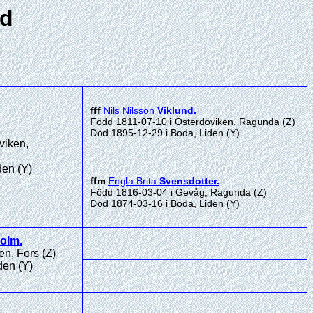
nd
fff
Nils Nilsson
Viklund
.
Född 1811-07-10 i Österdöviken, Ragunda (Z)
Död 1895-12-29 i Boda, Liden (Y)
viken,
den (Y)
ffm
Engla Brita
Svensdotter
.
Född 1816-03-04 i Gevåg, Ragunda (Z)
Död 1874-03-16 i Boda, Liden (Y)
olm
.
n, Fors (Z)
den (Y)