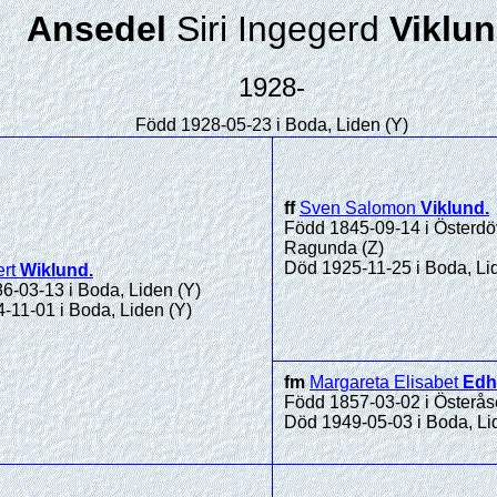
Ansedel
Siri Ingegerd
Viklu
1928-
Född 1928-05-23 i Boda, Liden (Y)
ff
Sven Salomon
Viklund
.
Född 1845-09-14 i Österdö
Ragunda (Z)
Död 1925-11-25 i Boda, Li
rt
Wiklund
.
6-03-13 i Boda, Liden (Y)
-11-01 i Boda, Liden (Y)
fm
Margareta Elisabet
Edh
Född 1857-03-02 i Österåse
Död 1949-05-03 i Boda, Li