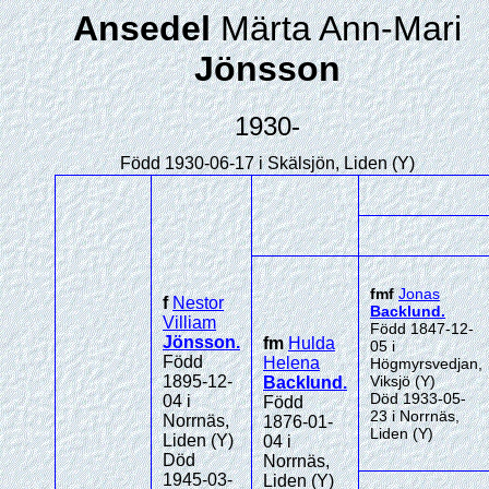
Ansedel
Märta Ann-Mari
Jönsson
1930-
Född 1930-06-17 i Skälsjön, Liden (Y)
fmf
Jonas
f
Nestor
Backlund
.
Villiam
Född 1847-12-
Jönsson
.
fm
Hulda
05 i
Född
Helena
Högmyrsvedjan,
1895-12-
Viksjö (Y)
Backlund
.
Död 1933-05-
04 i
Född
23 i Norrnäs,
Norrnäs,
1876-01-
Liden (Y)
Liden (Y)
04 i
Död
Norrnäs,
1945-03-
Liden (Y)