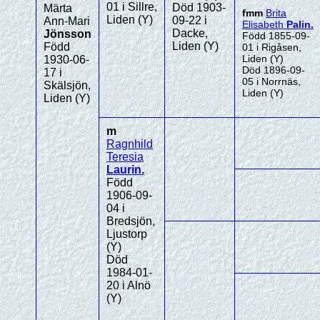
01 i Sillre,
Död 1903-
Märta
fmm
Brita
Liden (Y)
09-22 i
Ann-Mari
Elisabeth
Palin
.
Dacke,
Jönsson
Född 1855-09-
Liden (Y)
Född
01 i Rigåsen,
Liden (Y)
1930-06-
Död 1896-09-
17 i
05 i Norrnäs,
Skälsjön,
Liden (Y)
Liden (Y)
m
Ragnhild
Teresia
Laurin
.
Född
1906-09-
04 i
Bredsjön,
Ljustorp
(Y)
Död
1984-01-
20 i Alnö
(Y)