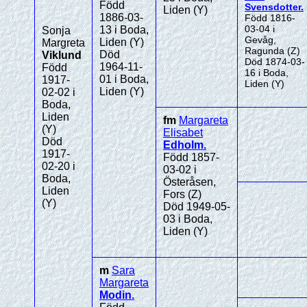
Född
Svensdotter
.
Liden (Y)
1886-03-
Född 1816-
03-04 i
13 i Boda,
Sonja
Gevåg,
Liden (Y)
Margreta
Ragunda (Z)
Död
Viklund
Död 1874-03-
1964-11-
Född
16 i Boda,
01 i Boda,
1917-
Liden (Y)
Liden (Y)
02-02 i
Boda,
Liden
fm
Margareta
(Y)
Elisabet
Död
Edholm
.
1917-
Född 1857-
02-20 i
03-02 i
Boda,
Österåsen,
Liden
Fors (Z)
(Y)
Död 1949-05-
03 i Boda,
Liden (Y)
m
Sara
Margareta
Modin
.