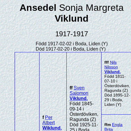
Ansedel
Sonja Margreta
Viklund
1917-1917
Född 1917-02-02 i Boda, Liden (Y)
Död 1917-02-20 i Boda, Liden (Y)
fff
Nils
Nilsson
Viklund
.
Född 1811-
07-10 i
Österdöviken,
ff
Sven
Ragunda (Z)
Salomon
Död 1895-12-
Viklund
.
29 i Boda,
Född 1845-
Liden (Y)
09-14 i
Österdöviken,
f
Per
Ragunda (Z)
Albert
Död 1925-11-
ffm
Engla
Wiklund
.
Brita
25 i Boda,