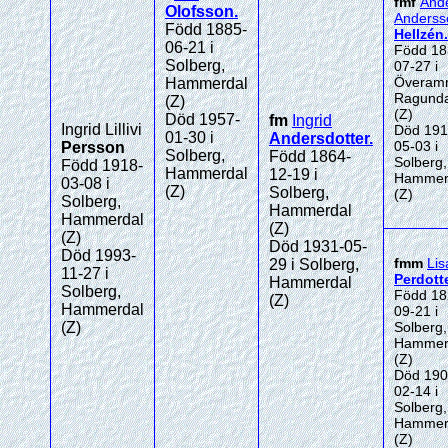
fmf
And
Olofsson
.
Anderss
Född 1885-
Hellzén
.
06-21 i
Född 18
Solberg,
07-27 i
Överam
Hammerdal
Ragund
(Z)
(Z)
Död 1957-
fm
Ingrid
Ingrid Lillivi
Död 191
01-30 i
Andersdotter
.
05-03 i
Persson
Solberg,
Född 1864-
Solberg,
Född 1918-
Hammerdal
12-19 i
Hammer
03-08 i
(Z)
Solberg,
(Z)
Solberg,
Hammerdal
Hammerdal
(Z)
(Z)
Död 1931-05-
Död 1993-
fmm
Lis
29 i Solberg,
11-27 i
Perdott
Hammerdal
Solberg,
Född 18
(Z)
Hammerdal
09-21 i
(Z)
Solberg,
Hammer
(Z)
Död 190
02-14 i
Solberg,
Hammer
(Z)