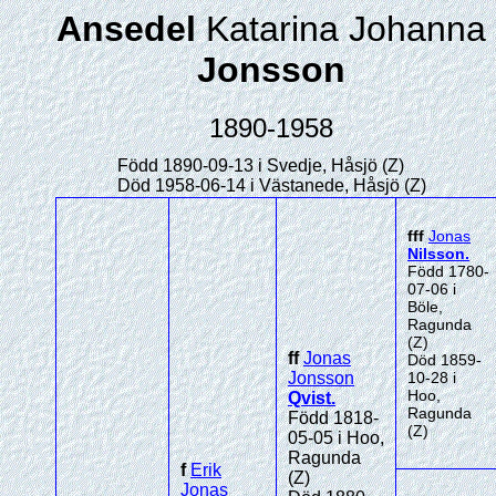
Ansedel
Katarina Johanna
Jonsson
1890-1958
Född 1890-09-13 i Svedje, Håsjö (Z)
Död 1958-06-14 i Västanede, Håsjö (Z)
fff
Jonas
Nilsson
.
Född 1780-
07-06 i
Böle,
Ragunda
(Z)
ff
Jonas
Död 1859-
Jonsson
10-28 i
Hoo,
Qvist
.
Ragunda
Född 1818-
(Z)
05-05 i Hoo,
Ragunda
f
Erik
(Z)
Jonas