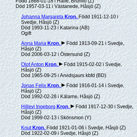
Född 1868-01-18 i Hälle, Brunflo (Z)
Död 1957-03-11 i Västanede, Håsjö (Z)
Johanna Margareta
Kron
.
Född 1911-12-10 i
Svedje, Håsjö (Z)
Död 1993-11-23 i Katarina (AB)
Ogift
Anna Maria
Kron
.
Född 1913-09-21 i Svedje,
Håsjö (Z)
Död 2006-03-12 i Östersund (Z)
Olof Anton
Kron
.
Född 1915-02-02 i Svedje,
Håsjö (Z)
Död 1965-09-25 i Arvidsjaurs kbfd (BD)
Jonas Felix
Kron
.
Född 1916-01-14 i Svedje,
Håsjö (Z)
Död 1992-02-28 i Kälarne, Håsjö (Z)
Hillevi Ingeborg
Kron
.
Född 1917-12-30 i Svedje,
Håsjö (Z)
Död 1999-02-13 i Skönsmon (Y)
Knut
Kron
.
Född 1921-01-06 i Svedje, Håsjö (Z)
Död 1922-02-09 i Svedje, Håsjö (Z)