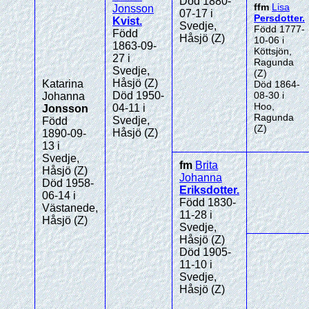
Död 1880-
ffm
Lisa
Jonsson
07-17 i
Persdotter
.
Kvist
.
Svedje,
Född 1777-
Född
Håsjö (Z)
10-06 i
1863-09-
Köttsjön,
27 i
Ragunda
Svedje,
(Z)
Håsjö (Z)
Katarina
Död 1864-
Död 1950-
08-30 i
Johanna
Hoo,
04-11 i
Jonsson
Ragunda
Svedje,
Född
(Z)
Håsjö (Z)
1890-09-
13 i
Svedje,
fm
Brita
Håsjö (Z)
Johanna
Död 1958-
Eriksdotter
.
06-14 i
Född 1830-
Västanede,
11-28 i
Håsjö (Z)
Svedje,
Håsjö (Z)
Död 1905-
11-10 i
Svedje,
Håsjö (Z)