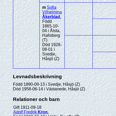
m
Sofia
Vilhelmina
Åkerblad
.
Född
1865-10-
04 i Ålsta,
Hallsberg
(T)
Död 1928-
08-01 i
Svedje,
Håsjö (Z)
Levnadsbeskrivning
Född 1890-09-13 i Svedje, Håsjö (Z)
Död 1958-06-14 i Västanede, Håsjö (Z)
Relationer och barn
Gift 1911-09-18
Adolf Fredrik
Kron
.