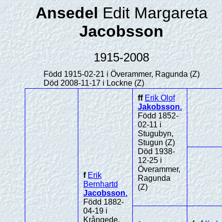
Ansedel
Edit Margareta
Jacobsson
1915-2008
Född 1915-02-21 i Överammer, Ragunda (Z)
Död 2008-11-17 i Lockne (Z)
ff
Erik Olof
Jakobsson
.
Född 1852-
02-11 i
Stugubyn,
Stugun (Z)
Död 1938-
12-25 i
Överammer,
f
Erik
Ragunda
Bernhartd
(Z)
Jacobsson
.
Född 1882-
04-19 i
Krångede,