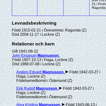
Död 1921
21 i Krok
Ragunda 
Levnadsbeskrivning
Född 1915-02-21 i Överammer, Ragunda (Z)
Död 2008-11-17 i Lockne (Z)
Relationer och barn
Gift 1941-06-22
John Emanuel
Magnusson
.
Född 1907-10-13 i Haga, Lockne (Z)
Död 1988-07-08 i Lockne (Z)
Anders Edvard
Magnusson
.
Född 1942-03-27 i
Haga, Lockne (Z)
Födelsenedkomst i Östersund (Z)
Erik Rudolf
Magnusson
.
Född 1942-03-27 i
Haga, Lockne (Z)
Födelsenedkomst i Östersund (Z)
Aina Kristina
Magnusson
.
Född 1943-06-13 i