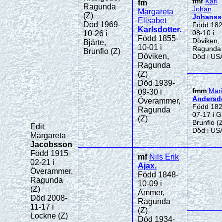
fmf
Karl
fm
Ragunda
Johan
Margareta
(Z)
Johanss
Elisabet
Död 1969-
Född 182
Karlsdotter
.
08-10 i
10-26 i
Född 1855-
Döviken,
Bjärte,
10-01 i
Ragunda 
Brunflo (Z)
Döviken,
Död i US
Ragunda
(Z)
Död 1939-
fmm
Mar
09-30 i
Andersdo
Överammer,
Född 182
Ragunda
07-17 i G
(Z)
Brunflo (
Edit
Död i US
Margareta
Jacobsson
Född 1915-
mf
Nils Erik
02-21 i
Ajax
.
Överammer,
Född 1848-
Ragunda
10-09 i
(Z)
Ammer,
Död 2008-
Ragunda
11-17 i
(Z)
Lockne (Z)
Död 1934-