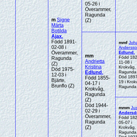
05-26 i
Överammer,
Ragunda
m
Signe
(Z)
Märta
Botilda
Ajax
.
Född 1891-
mmf
Joh
02-08 i
Anderss
Edlund
.
Överammer,
mm
Född 182
Ragunda
Andrietta
11-08 i
(Z)
Kristina
Krokvåg,
Död 1975-
Ragunda 
Edlund
.
12-03 i
Död 1897
Född 1855-
Bjärte,
19 i Krok
04-17 i
Brunflo (Z)
Ragunda 
Krokvåg,
Ragunda
(Z)
Död 1944-
mmm
Jus
02-29 i
Andersdo
Överammer,
Född 182
Ragunda
05-07 i
(Z)
Krokvåg,
Ragunda 