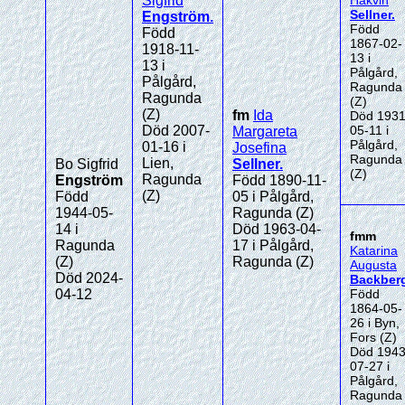
Sigfrid
Hakvin
Sellner
.
Engström
.
Född
Född
1867-02-
1918-11-
13 i
13 i
Pålgård,
Pålgård,
Ragunda
Ragunda
(Z)
(Z)
fm
Ida
Död 1931
Död 2007-
05-11 i
Margareta
Pålgård,
01-16 i
Josefina
Ragunda
Lien,
Bo Sigfrid
Sellner
.
(Z)
Ragunda
Engström
Född 1890-11-
(Z)
Född
05 i Pålgård,
1944-05-
Ragunda (Z)
14 i
Död 1963-04-
fmm
Ragunda
17 i Pålgård,
Katarina
(Z)
Ragunda (Z)
Augusta
Död 2024-
Backber
04-12
Född
1864-05-
26 i Byn,
Fors (Z)
Död 1943
07-27 i
Pålgård,
Ragunda