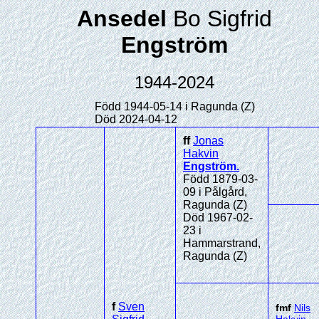
Ansedel
Bo Sigfrid
Engström
1944-2024
Född 1944-05-14 i Ragunda (Z)
Död 2024-04-12
ff
Jonas
Hakvin
Engström
.
Född 1879-03-
09 i Pålgård,
Ragunda (Z)
Död 1967-02-
23 i
Hammarstrand,
Ragunda (Z)
f
Sven
fmf
Nils