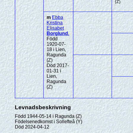
(Z)
m
Ebba
Kristina
Elisabet
Borglund
.
Född
1920-07-
18 i Lien,
Ragunda
(Z)
Död 2017-
01-31 i
Lien,
Ragunda
(Z)
Levnadsbeskrivning
Född 1944-05-14 i Ragunda (Z)
Födelsenedkomst i Sollefteå (Y)
Död 2024-04-12