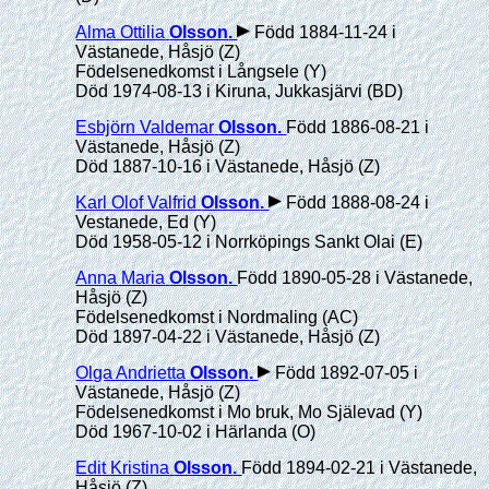
Alma Ottilia
Olsson
.
Född 1884-11-24 i
Västanede, Håsjö (Z)
Födelsenedkomst i Långsele (Y)
Död 1974-08-13 i Kiruna, Jukkasjärvi (BD)
Esbjörn Valdemar
Olsson
.
Född 1886-08-21 i
Västanede, Håsjö (Z)
Död 1887-10-16 i Västanede, Håsjö (Z)
Karl Olof Valfrid
Olsson
.
Född 1888-08-24 i
Vestanede, Ed (Y)
Död 1958-05-12 i Norrköpings Sankt Olai (E)
Anna Maria
Olsson
.
Född 1890-05-28 i Västanede,
Håsjö (Z)
Födelsenedkomst i Nordmaling (AC)
Död 1897-04-22 i Västanede, Håsjö (Z)
Olga Andrietta
Olsson
.
Född 1892-07-05 i
Västanede, Håsjö (Z)
Födelsenedkomst i Mo bruk, Mo Själevad (Y)
Död 1967-10-02 i Härlanda (O)
Edit Kristina
Olsson
.
Född 1894-02-21 i Västanede,
Håsjö (Z)