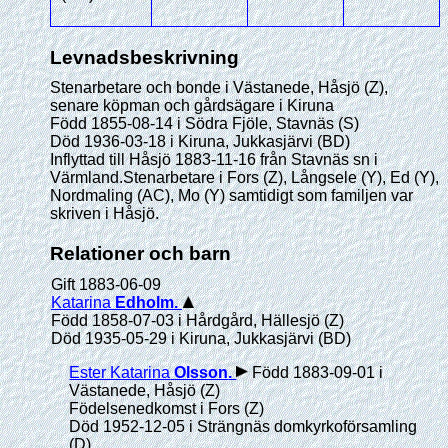
Levnadsbeskrivning
Stenarbetare och bonde i Västanede, Håsjö (Z),
senare köpman och gårdsägare i Kiruna
Född 1855-08-14 i Södra Fjöle, Stavnäs (S)
Död 1936-03-18 i Kiruna, Jukkasjärvi (BD)
Inflyttad till Håsjö 1883-11-16 från Stavnäs sn i
Värmland.Stenarbetare i Fors (Z), Långsele (Y), Ed (Y),
Nordmaling (AC), Mo (Y) samtidigt som familjen var
skriven i Håsjö.
Relationer och barn
Gift 1883-06-09
Katarina
Edholm
.
Född 1858-07-03 i Hårdgård, Hällesjö (Z)
Död 1935-05-29 i Kiruna, Jukkasjärvi (BD)
Ester Katarina
Olsson
.
Född 1883-09-01 i
Västanede, Håsjö (Z)
Födelsenedkomst i Fors (Z)
Död 1952-12-05 i Strängnäs domkyrkoförsamling
(D)