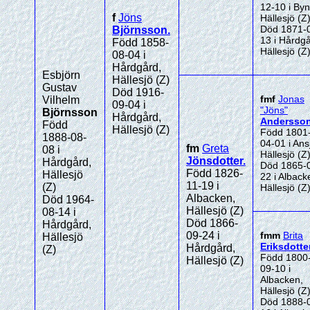
12-10 i Byn
f
Jöns
Hällesjö (Z
Död 1871-
Björnsson
.
13 i Hårdgå
Född 1858-
Hällesjö (Z
08-04 i
Hårdgård,
Esbjörn
Hällesjö (Z)
Gustav
Död 1916-
fmf
Jonas
Vilhelm
09-04 i
"Jöns"
Björnsson
Hårdgård,
Andersso
Född
Hällesjö (Z)
Född 1801
1888-08-
04-01 i Ans
fm
Greta
08 i
Hällesjö (Z
Jönsdotter
.
Hårdgård,
Död 1865-
Född 1826-
Hällesjö
22 i Alback
11-19 i
(Z)
Hällesjö (Z
Albacken,
Död 1964-
Hällesjö (Z)
08-14 i
Död 1866-
Hårdgård,
09-24 i
fmm
Brita
Hällesjö
Eriksdotte
Hårdgård,
(Z)
Född 1800
Hällesjö (Z)
09-10 i
Albacken,
Hällesjö (Z
Död 1888-