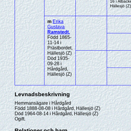
16 i Alback
Hällesjö (Z
m
Erika
Gustava
Ramstedt
.
Född 1865-
11-14 i
Prästbordet,
Hällesjö (Z)
Död 1935-
09-28 i
Hårdgård,
Hällesjö (Z)
Levnadsbeskrivning
Hemmansägare i Hårdgård
Född 1888-08-08 i Hårdgård, Hällesjö (Z)
Död 1964-08-14 i Hårdgård, Hällesjö (Z)
Ogift.
Relationer och barn