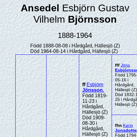
Ansedel
Esbjörn Gustav
Vilhelm
Björnsson
1888-1964
Född 1888-08-08 i Hårdgård, Hällesjö (Z)
Död 1964-08-14 i Hårdgård, Hällesjö (Z)
fff
Jöns
Esbjörnss
Född 1795
05-16 i
ff
Esbjörn
Hårdgård,
Hällesjö (Z
Jönsson
.
Död 1832-
Född 1819-
25 i Hårdgå
11-23 i
Hällesjö (Z
Hårdgård,
Hällesjö (Z)
Död 1909-
08-30 i
ffm
Karin
Hårdgård,
Jonsdotte
Hällesjö (Z)
Född 1794