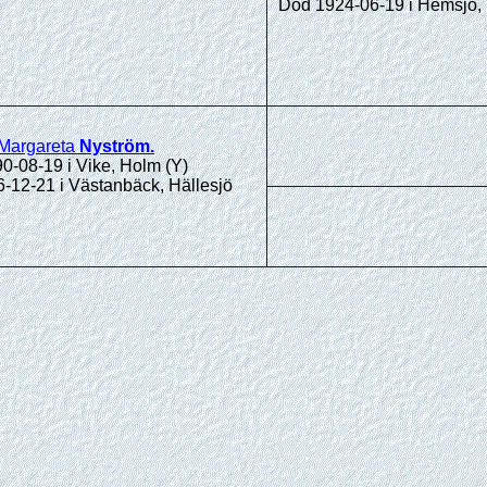
Död 1924-06-19 i Hemsjö, 
 Margareta
Nyström
.
0-08-19 i Vike, Holm (Y)
-12-21 i Västanbäck, Hällesjö