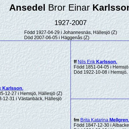
Ansedel
Bror Einar
Karlsso
1927-2007
Född 1927-04-29 i Johannesnäs, Hällesjö (Z)
Död 2007-06-05 i Häggenås (Z)
ff
Nils Erik
Karlsson
.
Född 1851-04-05 i Hemsjö,
Död 1922-10-08 i Hemsjö, 
k
Karlsson
.
5-12-27 i Hemsjö, Hällesjö (Z)
-12-31 i Västanbäck, Hällesjö
fm
Brita Katarina
Mellgren
Född 1847-12-30 i Albacken