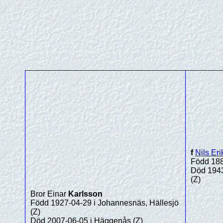
f
Nils Eri
Född 188
Död 1943
(Z)
Bror Einar
Karlsson
Född 1927-04-29 i Johannesnäs, Hällesjö
(Z)
Död 2007-06-05 i Häggenås (Z)