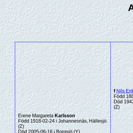
f
Nils Eri
Född 188
Död 1943
(Z)
Erene Margareta
Karlsson
Född 1918-02-24 i Johannesnäs, Hällesjö
(Z)
Död 2005-06-16 i Borgsjö (Y)