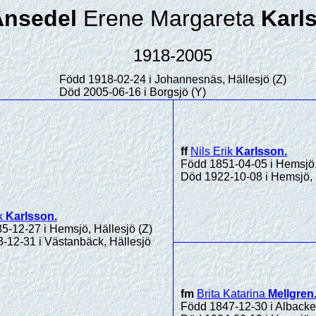
Ansedel
Erene Margareta
Karl
1918-2005
Född 1918-02-24 i Johannesnäs, Hällesjö (Z)
Död 2005-06-16 i Borgsjö (Y)
ff
Nils Erik
Karlsson
.
Född 1851-04-05 i Hemsjö,
Död 1922-10-08 i Hemsjö, 
k
Karlsson
.
5-12-27 i Hemsjö, Hällesjö (Z)
-12-31 i Västanbäck, Hällesjö
fm
Brita Katarina
Mellgren
Född 1847-12-30 i Albacken