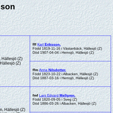
sson
fff
Karl
Eriksson
.
Född 1819-11-16 i Västanbäck, Hällesjö (Z)
Död 1907-04-04 i Hemsjö, Hällesjö (Z)
 Hällesjö (Z)
Hällesjö (Z)
ffm
Anna
Nilsdotter
.
Född 1823-10-22 i Albacken, Hällesjö (Z)
Död 1887-03-16 i Hemsjö, Hällesjö (Z)
fmf
Lars Edvard
Mellgren
.
Född 1820-09-05 i Sveg (Z)
Död 1886-03-26 i Albacken, Hällesjö (Z)
.
, Hällesjö (Z)