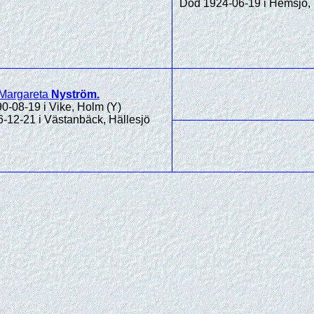
Död 1924-06-19 i Hemsjö, 
 Margareta
Nyström
.
0-08-19 i Vike, Holm (Y)
-12-21 i Västanbäck, Hällesjö