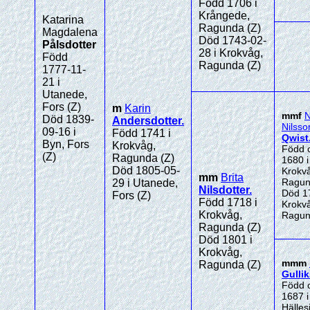
Född 1706 i
Krångede,
Katarina
Ragunda (Z)
Magdalena
Död 1743-02-
Pålsdotter
28 i Krokvåg,
Född
Ragunda (Z)
1777-11-
21 i
Utanede,
Fors (Z)
m
Karin
mmf
N
Död 1839-
Andersdotter
.
Nilsso
09-16 i
Född 1741 i
Qwist
Byn, Fors
Krokvåg,
Född 
(Z)
Ragunda (Z)
1680 i
Död 1805-05-
Krokv
mm
Brita
Ragun
29 i Utanede,
Nilsdotter
.
Död 1
Fors (Z)
Född 1718 i
Krokv
Krokvåg,
Ragun
Ragunda (Z)
Död 1801 i
Krokvåg,
mmm
Ragunda (Z)
Gullik
Född 
1687 i
Hälles