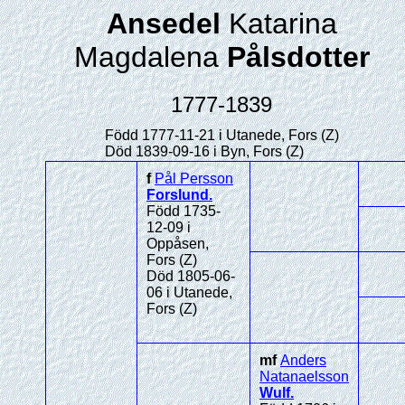
Ansedel
Katarina
Magdalena
Pålsdotter
1777-1839
Född 1777-11-21 i Utanede, Fors (Z)
Död 1839-09-16 i Byn, Fors (Z)
f
Pål Persson
Forslund
.
Född 1735-
12-09 i
Oppåsen,
Fors (Z)
Död 1805-06-
06 i Utanede,
Fors (Z)
mf
Anders
Natanaelsson
Wulf
.