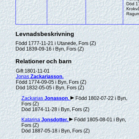
Död 1
Krokv
Ragun
Levnadsbeskrivning
Född 1777-11-21 i Utanede, Fors (Z)
Död 1839-09-16 i Byn, Fors (Z)
Relationer och barn
Gift 1801-11-01
Jonas
Zackariasson
.
Född 1774-09-05 i Byn, Fors (Z)
Död 1832-05-05 i Byn, Fors (Z)
Zackarias
Jonasson
.
Född 1802-07-22 i Byn,
Fors (Z)
Död 1874-11-28 i Byn, Fors (Z)
Katarina
Jonsdotter
.
Född 1805-08-01 i Byn,
Fors (Z)
Död 1887-05-18 i Byn, Fors (Z)