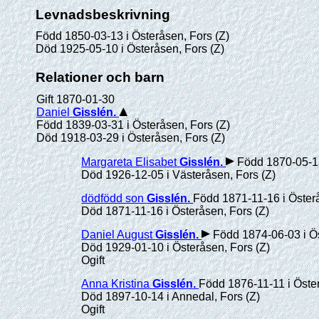
Levnadsbeskrivning
Född 1850-03-13 i Österåsen, Fors (Z)
Död 1925-05-10 i Österåsen, Fors (Z)
Relationer och barn
Gift 1870-01-30
Daniel
Gisslén
.
Född 1839-03-31 i Österåsen, Fors (Z)
Död 1918-03-29 i Österåsen, Fors (Z)
Margareta Elisabet
Gisslén
.
Född 1870-05-13
Död 1926-12-05 i Västeråsen, Fors (Z)
dödfödd son
Gisslén
.
Född 1871-11-16 i Österå
Död 1871-11-16 i Österåsen, Fors (Z)
Daniel August
Gisslén
.
Född 1874-06-03 i Ös
Död 1929-01-10 i Österåsen, Fors (Z)
Ogift
Anna Kristina
Gisslén
.
Född 1876-11-11 i Öster
Död 1897-10-14 i Annedal, Fors (Z)
Ogift