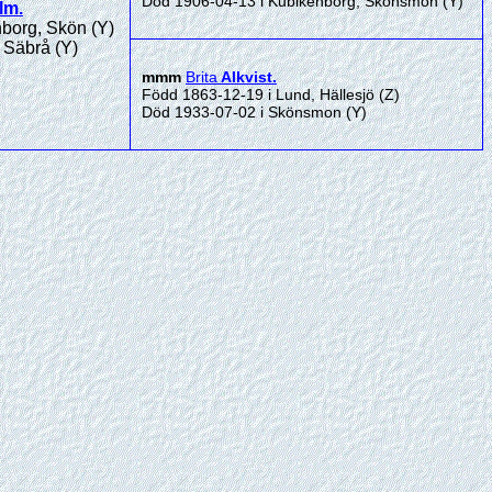
Död 1906-04-13 i Kubikenborg, Skönsmon (Y)
lm
.
borg, Skön (Y)
 Säbrå (Y)
mmm
Brita
Alkvist
.
Född 1863-12-19 i Lund, Hällesjö (Z)
Död 1933-07-02 i Skönsmon (Y)