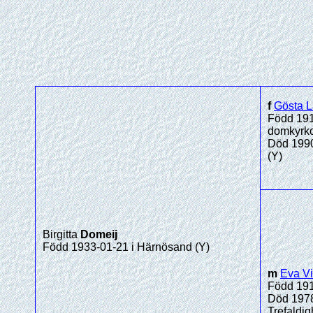
f
Gösta L
Född 191
domkyrko
Död 1990
(Y)
Birgitta
Domeij
Född 1933-01-21 i Härnösand (Y)
m
Eva Vi
Född 191
Död 1978
Trefaldig