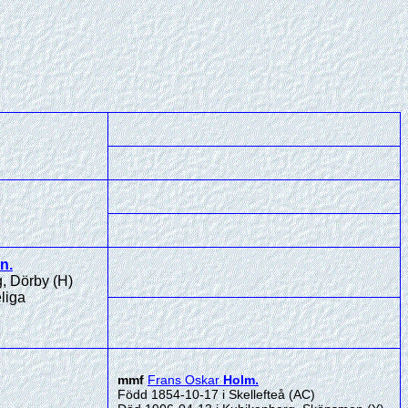
on
.
, Dörby (H)
liga
mmf
Frans Oskar
Holm
.
Född 1854-10-17 i Skellefteå (AC)