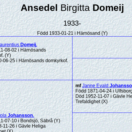
Ansedel
Birgitta
Domeij
1933-
Född 1933-01-21 i Härnösand (Y)
aurentius
Domeij
.
1-08-02 i Härnösands
f. (Y)
-06-25 i Härnösands domkyrkof.
mf
Janne Evald
Johanss
Född 1871-04-24 i Ulfsborg
Död 1952-11-07 i Gävle He
Trefaldighet (X)
ola
Johansson
.
1-07-10 i Bondsjö, Säbrå (Y)
-11-26 i Gävle Heliga
het (X)