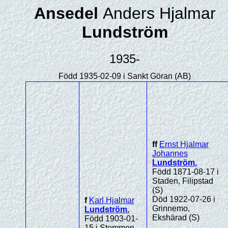
Ansedel
Anders Hjalmar
Lundström
1935-
Född 1935-02-09 i Sankt Göran (AB)
ff
Ernst Hjalmar
Johannes
Lundström
.
Född 1871-08-17 i
Staden, Filipstad
(S)
Död 1922-07-26 i
f
Karl Hjalmar
Grinnemo,
Lundström
.
Ekshärad (S)
Född 1903-01-
15 i Stommen,