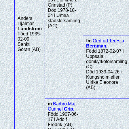
Grinstad (P)
Död 1978-10-
04 i Umeå
Anders
stadsförsamling
Hjalmar
(AC)
Lundström
Född 1935-
02-09 i
fm
Gertrud Teresia
Sankt
Bergman
.
Göran (AB)
Född 1872-02-07 i
Uppsala
domkyrkoförsamling
(C)
Död 1939-04-26 i
Kungsholm eller
Ulrika Eleonora
(AB)
m
Barbro Maj
Gunnel
Grip
.
Född 1907-06-
17 i Adolf
Fredrik (AB)