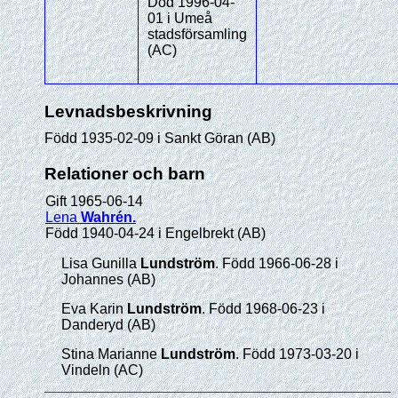
Död 1996-04-
01 i Umeå
stadsförsamling
(AC)
Levnadsbeskrivning
Född 1935-02-09 i Sankt Göran (AB)
Relationer och barn
Gift 1965-06-14
Lena
Wahrén
.
Född 1940-04-24 i Engelbrekt (AB)
Lisa Gunilla
Lundström
. Född 1966-06-28 i
Johannes (AB)
Eva Karin
Lundström
. Född 1968-06-23 i
Danderyd (AB)
Stina Marianne
Lundström
. Född 1973-03-20 i
Vindeln (AC)