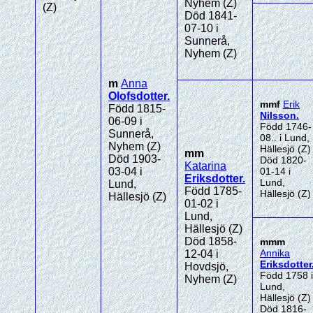
Nyhem (Z)
(Z)
Död 1841-
07-10 i
Sunnerå,
Nyhem (Z)
m
Anna
Olofsdotter
.
mmf
Erik
Född 1815-
Nilsson
.
06-09 i
Född 1746-
Sunnerå,
08.. i Lund,
Nyhem (Z)
Hällesjö (Z)
mm
Död 1903-
Död 1820-
Katarina
03-04 i
01-14 i
Eriksdotter
.
Lund,
Lund,
Född 1785-
Hällesjö (Z)
Hällesjö (Z)
01-02 i
Lund,
Hällesjö (Z)
Död 1858-
mmm
Annika
12-04 i
Eriksdotter
Hovdsjö,
Född 1758 i
Nyhem (Z)
Lund,
Hällesjö (Z)
Död 1816-