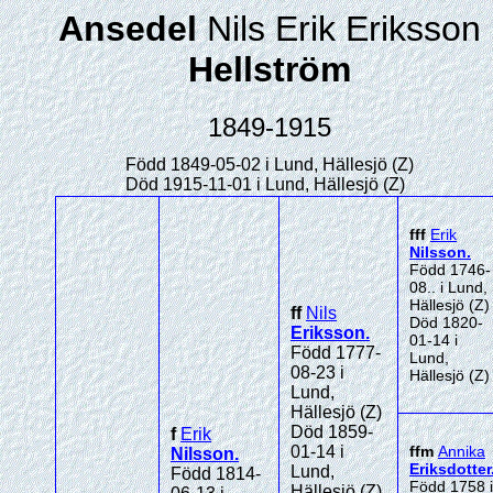
Ansedel
Nils Erik Eriksson
Hellström
1849-1915
Född 1849-05-02 i Lund, Hällesjö (Z)
Död 1915-11-01 i Lund, Hällesjö (Z)
fff
Erik
Nilsson
.
Född 1746-
08.. i Lund,
Hällesjö (Z)
ff
Nils
Död 1820-
Eriksson
.
01-14 i
Född 1777-
Lund,
08-23 i
Hällesjö (Z)
Lund,
Hällesjö (Z)
Död 1859-
f
Erik
01-14 i
ffm
Annika
Nilsson
.
Eriksdotter
Lund,
Född 1814-
Född 1758 i
Hällesjö (Z)