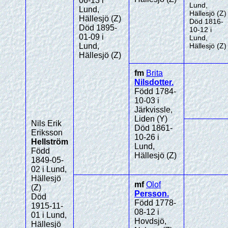
06-13 i
Lund,
Lund,
Hällesjö (Z)
Hällesjö (Z)
Död 1816-
Död 1895-
10-12 i
01-09 i
Lund,
Lund,
Hällesjö (Z)
Hällesjö (Z)
fm
Brita
Nilsdotter
.
Född 1784-
10-03 i
Järkvissle,
Liden (Y)
Nils Erik
Död 1861-
Eriksson
10-26 i
Hellström
Lund,
Född
Hällesjö (Z)
1849-05-
02 i Lund,
Hällesjö
mf
Olof
(Z)
Persson
.
Död
Född 1778-
1915-11-
08-12 i
01 i Lund,
Hovdsjö,
Hällesjö