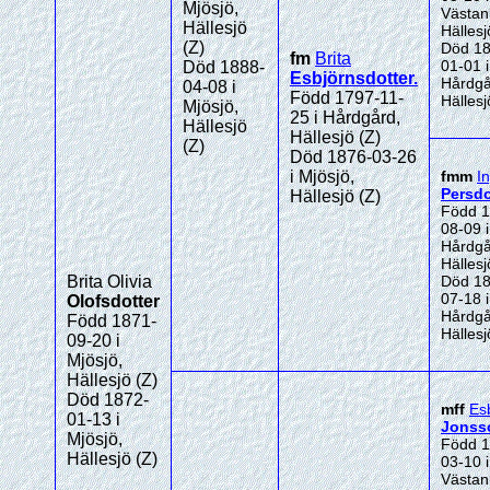
Mjösjö,
Västan
Hällesjö
Hällesj
(Z)
Död 18
fm
Brita
01-01 i
Död 1888-
Esbjörnsdotter
.
Hårdgå
04-08 i
Född 1797-11-
Hällesj
Mjösjö,
25 i Hårdgård,
Hällesjö
Hällesjö (Z)
(Z)
Död 1876-03-26
i Mjösjö,
fmm
In
Persdo
Hällesjö (Z)
Född 1
08-09 i
Hårdgå
Hällesj
Brita Olivia
Död 18
07-18 i
Olofsdotter
Hårdgå
Född 1871-
Hällesj
09-20 i
Mjösjö,
Hällesjö (Z)
Död 1872-
mff
Es
01-13 i
Jonss
Mjösjö,
Född 1
Hällesjö (Z)
03-10 i
Västan