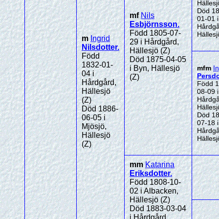
Hällesj
Död 18
mf
Nils
01-01 i
Esbjörnsson
.
Hårdgå
Född 1805-07-
Hällesj
m
Ingrid
29 i Hårdgård,
Nilsdotter
.
Hällesjö (Z)
Född
Död 1875-04-05
1832-01-
i Byn, Hällesjö
mfm
In
04 i
Persdo
(Z)
Hårdgård,
Född 1
Hällesjö
08-09 i
Hårdgå
(Z)
Hällesj
Död 1886-
Död 18
06-05 i
07-18 i
Mjösjö,
Hårdgå
Hällesjö
Hällesj
(Z)
mm
Katarina
Eriksdotter
.
Född 1808-10-
02 i Albacken,
Hällesjö (Z)
Död 1883-03-04
i Hårdgård,