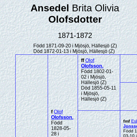
Ansedel
Brita Olivia
Olofsdotter
1871-1872
Född 1871-09-20 i Mjösjö, Hällesjö (Z)
Död 1872-01-13 i Mjösjö, Hällesjö (Z)
ff
Olof
Olofsson
.
Född 1802-01-
02 i Mjösjö,
Hällesjö (Z)
Död 1855-05-11
i Mjösjö,
Hällesjö (Z)
f
Olof
Olofsson
.
fmf
Es
Född
Jonss
1828-05-
Född 1
28 i
03-10 i