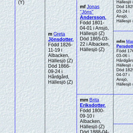
Hällesjö 
(Y)
mf
Jonas
Död 182
03-24 i
"Jöns"
Ansjö,
Andersson
.
Hällesjö 
Född 1801-
04-01 i Ansjö,
Hällesjö (Z)
m
Greta
Död 1865-03-
Jönsdotter
.
mfm
Mar
22 i Albacken,
Född 1826-
Persdott
Hällesjö (Z)
11-19 i
Född 17
Albacken,
03-06 i
Hårdgår
Hällesjö (Z)
Hällesjö 
Död 1866-
Död 182
09-24 i
04-07 i
Hårdgård,
Ansjö,
Hällesjö (Z)
Hällesjö 
mm
Brita
Eriksdotter
.
Född 1800-
09-10 i
Albacken,
Hällesjö (Z)
Död 1888-04-