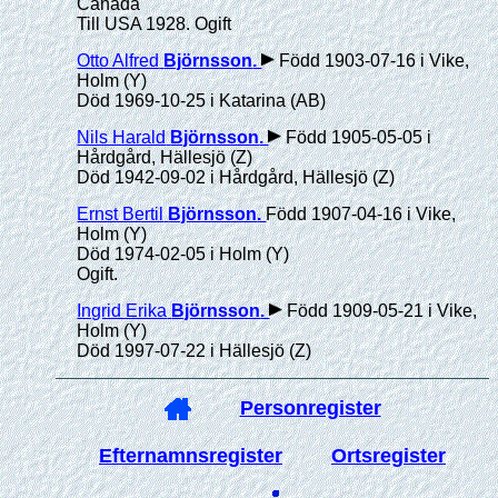
Canada
Till USA 1928. Ogift
Otto Alfred
Björnsson
.
Född 1903-07-16 i Vike,
Holm (Y)
Död 1969-10-25 i Katarina (AB)
Nils Harald
Björnsson
.
Född 1905-05-05 i
Hårdgård, Hällesjö (Z)
Död 1942-09-02 i Hårdgård, Hällesjö (Z)
Ernst Bertil
Björnsson
.
Född 1907-04-16 i Vike,
Holm (Y)
Död 1974-02-05 i Holm (Y)
Ogift.
Ingrid Erika
Björnsson
.
Född 1909-05-21 i Vike,
Holm (Y)
Död 1997-07-22 i Hällesjö (Z)
Personregister
Efternamnsregister
Ortsregister