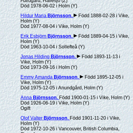
Hårdgård, Hällesjö (Z)
Död 1978-06-02 i Holm (Y)
Hildur Maria
Björnsson
.
Född 1888-02-28 i Vike,
Holm (Y)
Död 1977-08-04 i Vike, Holm (Y)
Erik Esbjörn
Björnsson
.
Född 1889-04-15 i Vike,
Holm (Y)
Död 1963-10-04 i Sollefteå (Y)
Jonas Hilding
Björnsson
.
Född 1893-11-13 i
Vike, Holm (Y)
Död 1973-09-16 i Holm (Y)
Emmy Amanda
Björnsson
.
Född 1895-12-05 i
Vike, Holm (Y)
Död 1975-12-05 i Anundgård, Holm (Y)
Anna
Björnsson
.
Född 1900-01-15 i Vike, Holm (Y)
Död 1926-06-19 i Vike, Holm (Y)
Ogift
Olof Valter
Björnsson
.
Född 1901-11-20 i Vike,
Holm (Y)
Död 1972-10-26 i Vancouver, British Columbia,