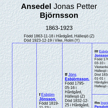
Ansedel
Jonas Petter
Björnsson
1863-1923
Född 1863-11-18 i Hårdgård, Hällesjö (Z)
Död 1923-12-19 i Vike, Holm (Y)
fff
Esbjö
Jonsso
Född 17
03-10 i
Västanb
Hällesjö 
ff
Jöns
Död 183
01-01 i
Esbjörnsson
.
Hårdgår
Född 1795-
Hällesjö 
05-16 i
Hårdgård,
f
Esbjörn
Hällesjö (Z)
Jönsson
.
Död 1832-12-
ffm
Ingri
Född 1819-
25 i Hårdgård,
Persdott
11-23 i