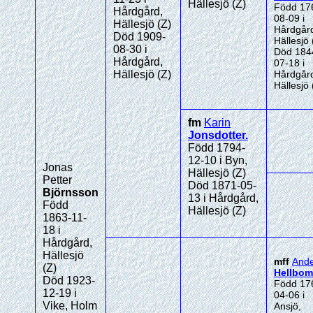
Hällesjö (Z)
Född 17
Hårdgård,
08-09 i
Hällesjö (Z)
Hårdgår
Död 1909-
Hällesjö 
08-30 i
Död 184
Hårdgård,
07-18 i
Hällesjö (Z)
Hårdgår
Hällesjö 
fm
Karin
Jonsdotter
.
Född 1794-
12-10 i Byn,
Jonas
Hällesjö (Z)
Petter
Död 1871-05-
Björnsson
13 i Hårdgård,
Född
Hällesjö (Z)
1863-11-
18 i
Hårdgård,
Hällesjö
mff
Ande
(Z)
Hellbom
Död 1923-
Född 17
12-19 i
04-06 i
Vike, Holm
Ansjö,