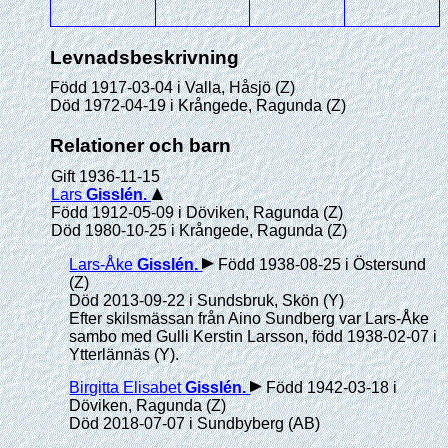
Levnadsbeskrivning
Född 1917-03-04 i Valla, Håsjö (Z)
Död 1972-04-19 i Krångede, Ragunda (Z)
Relationer och barn
Gift 1936-11-15
Lars
Gisslén
.
Född 1912-05-09 i Döviken, Ragunda (Z)
Död 1980-10-25 i Krångede, Ragunda (Z)
Lars-Åke
Gisslén
.
Född 1938-08-25 i Östersund
(Z)
Död 2013-09-22 i Sundsbruk, Skön (Y)
Efter skilsmässan från Aino Sundberg var Lars-Åke
sambo med Gulli Kerstin Larsson, född 1938-02-07 i
Ytterlännäs (Y).
Birgitta Elisabet
Gisslén
.
Född 1942-03-18 i
Döviken, Ragunda (Z)
Död 2018-07-07 i Sundbyberg (AB)