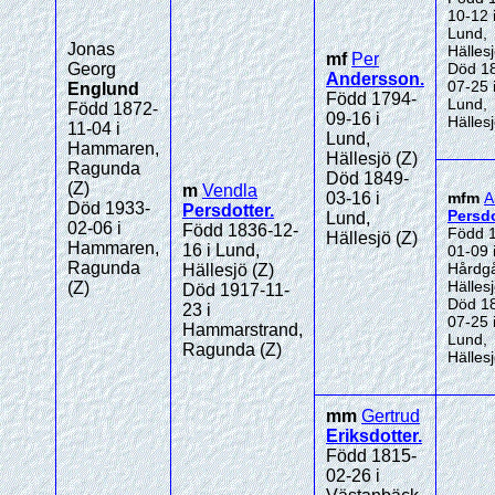
10-12 
Lund,
Jonas
Hällesj
mf
Per
Georg
Död 1
Andersson
.
07-25 
Englund
Född 1794-
Lund,
Född 1872-
09-16 i
Hällesj
11-04 i
Lund,
Hammaren,
Hällesjö (Z)
Ragunda
Död 1849-
(Z)
m
Vendla
03-16 i
mfm
A
Död 1933-
Persdotter
.
Persdo
Lund,
02-06 i
Född 1836-12-
Född 
Hällesjö (Z)
Hammaren,
16 i Lund,
01-09 
Ragunda
Hårdgå
Hällesjö (Z)
Hällesj
(Z)
Död 1917-11-
Död 1
23 i
07-25 
Hammarstrand,
Lund,
Ragunda (Z)
Hällesj
mm
Gertrud
Eriksdotter
.
Född 1815-
02-26 i