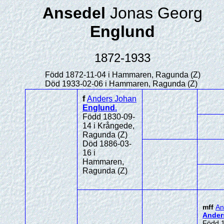
Ansedel
Jonas Georg
Englund
1872-1933
Född 1872-11-04 i Hammaren, Ragunda (Z)
Död 1933-02-06 i Hammaren, Ragunda (Z)
f
Anders Johan
Englund
.
Född 1830-09-
14 i Krångede,
Ragunda (Z)
Död 1886-03-
16 i
Hammaren,
Ragunda (Z)
mff
An
Ander
Född 