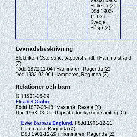
Västanbäck,
Hällesjö (Z)
Död 1903-
11-03 i
Svedje,
Håsjö (Z)
Levnadsbeskrivning
Elektriker i Östersund, pappershandl. i Hammarstrand
(Z)
Född 1872-11-04 i Hammaren, Ragunda (Z)
Död 1933-02-06 i Hammaren, Ragunda (Z)
Relationer och barn
Gift 1901-06-09
Elisabet
Grahn
.
Född 1877-08-13 i Västerrå, Resele (Y)
Död 1968-03-04 i Uppsala domkyrkoförsamling (C)
Ester Barbara
Englund
.
Född 1901-12-21 i
Hammaren, Ragunda (Z)
Död 1901-12-29 i Hammaren, Ragunda (Z)