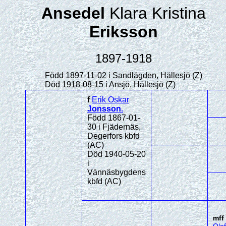
Ansedel
Klara Kristina
Eriksson
1897-1918
Född 1897-11-02 i Sandlägden, Hällesjö (Z)
Död 1918-08-15 i Ansjö, Hällesjö (Z)
f
Erik Oskar
Jonsson
.
Född 1867-01-
30 i Fjädernäs,
Degerfors kbfd
(AC)
Död 1940-05-20
i
Vännäsbygdens
kbfd (AC)
mff