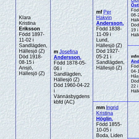
Olo
Öst
Föd
mf
Per
08-2
Klara
Hakvin
Häll
Kristina
Andersson
.
Död
Eriksson
Född 1838-
19 i
Född 1897-
11-09 i
Häll
11-02 i
Lund,
Sandlägden,
Hällesjö (Z)
Hällesjö (Z)
Död 1927-
m
Josefina
mf
Död 1918-
05-21 i
Andersson
.
And
08-15 i
Sandlägden,
Född 1878-05-
Föd
Ansjö,
Hällesjö (Z)
06 i
04-1
Hällesjö (Z)
Sandlägden,
Hås
Hällesjö (Z)
Död
Död 1960-04-22
22 i
i
Häll
Vännäsbygdens
kbfd (AC)
mm
Ingrid
Kristina
Höglin
.
Född 1855-
10-05 i
Boda, Liden