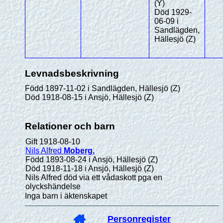
(Y)
Död 1929-
06-09 i
Sandlägden,
Hällesjö (Z)
Levnadsbeskrivning
Född 1897-11-02 i Sandlägden, Hällesjö (Z)
Död 1918-08-15 i Ansjö, Hällesjö (Z)
Relationer och barn
Gift 1918-08-10
Nils Alfred
Moberg
.
Född 1893-08-24 i Ansjö, Hällesjö (Z)
Död 1918-11-18 i Ansjö, Hällesjö (Z)
Nils Alfred död via ett vådaskott pga en
olyckshändelse
Inga barn i äktenskapet
Personregister