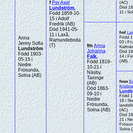
f
Per Axel
(AC)
Död 18
Lundström
.
11 i So
Född 1859-10-
15 i Adolf
Fredrik (AB)
Död 1941-05-
fmf
La
11 i Laxå,
Född 1
Anna
Ramundeboda
03 i Fr
Jenny Sofia
(T)
fm
Anna
Kattnäs
Lundström
Johanna
Död 18
Född 1903-
Falk
.
14 i Fi
05-15 i
(AB)
Född 1819-
Nedre
10-21 i
Frösunda,
Näsby,
Solna (AB)
Taxinge
fmm
E
(AB)
Kristin
Död 1863-
Lundb
09-10 i
Född 1
Nedre
18 i Sk
Frösunda,
landsf
Solna (AB)
(AC)
Död 18
21 i N
Frösun
Solna 