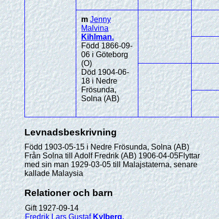
m
Jenny
Malvina
Kihlman
.
Född 1866-09-
06 i Göteborg
(O)
Död 1904-06-
18 i Nedre
Frösunda,
Solna (AB)
Levnadsbeskrivning
Född 1903-05-15 i Nedre Frösunda, Solna (AB)
Från Solna till Adolf Fredrik (AB) 1906-04-05Flyttar
med sin man 1929-03-05 till Malajstaterna, senare
kallade Malaysia
Relationer och barn
Gift 1927-09-14
Fredrik Lars Gustaf
Kylberg
.