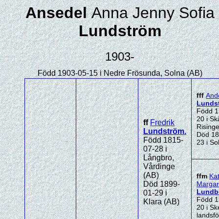
Ansedel
Anna Jenny Sofia
Lundström
1903-
Född 1903-05-15 i Nedre Frösunda, Solna (AB)
fff
And
Lunds
Född 1
20 i Skä
ff
Fredrik
Risinge
Lundström
.
Död 18
Född 1815-
23 i So
07-28 i
Långbro,
Vårdinge
(AB)
ffm
Kat
Död 1899-
Margar
Lundb
01-29 i
Född 1
Klara (AB)
20 i Sk
landsf