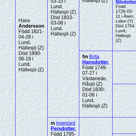
Hällesjö (Z)
03-10 i
Nilsdotter
Lund,
Född
1726-03-
Hällesjö (Z)
11 i Åsen,
Död 1833-
Hans
Liden (Y)
03-08 i
Andersson
Död 1754 
Lund,
Lund,
Född 1821-
Hällesjö (Z)
Hällesjö
04-28 i
(Z)
Lund,
Hällesjö (Z)
Död 1890-
fm
Brita
06-18 i
Hansdotter
.
Lund,
Född 1749-
Hällesjö (Z)
07-27 i
Västanede,
Håsjö (Z)
Död 1830-
01-06 i
Lund,
Hällesjö (Z)
m
Ingegärd
Persdotter
.
Född 1785-