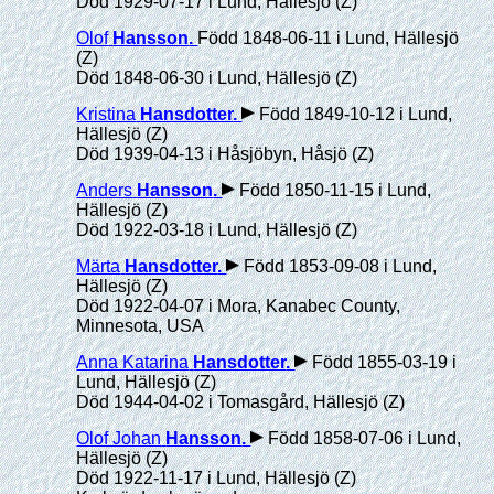
Död 1929-07-17 i Lund, Hällesjö (Z)
Olof
Hansson
.
Född 1848-06-11 i Lund, Hällesjö
(Z)
Död 1848-06-30 i Lund, Hällesjö (Z)
Kristina
Hansdotter
.
Född 1849-10-12 i Lund,
Hällesjö (Z)
Död 1939-04-13 i Håsjöbyn, Håsjö (Z)
Anders
Hansson
.
Född 1850-11-15 i Lund,
Hällesjö (Z)
Död 1922-03-18 i Lund, Hällesjö (Z)
Märta
Hansdotter
.
Född 1853-09-08 i Lund,
Hällesjö (Z)
Död 1922-04-07 i Mora, Kanabec County,
Minnesota, USA
Anna Katarina
Hansdotter
.
Född 1855-03-19 i
Lund, Hällesjö (Z)
Död 1944-04-02 i Tomasgård, Hällesjö (Z)
Olof Johan
Hansson
.
Född 1858-07-06 i Lund,
Hällesjö (Z)
Död 1922-11-17 i Lund, Hällesjö (Z)