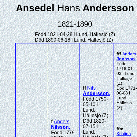
Ansedel
Hans
Andersson
1821-1890
Född 1821-04-28 i Lund, Hällesjö (Z)
Död 1890-06-18 i Lund, Hällesjö (Z)
fff
Anders
Jonsson
.
Född
1716-01-
03 i Lund,
Hällesjö
(Z)
ff
Nils
Död 1771-
06-08 i
Andersson
.
Lund,
Född 1750-
Hällesjö
05-10 i
(Z)
Lund,
Hällesjö (Z)
Död 1820-
f
Anders
07-15 i
Nilsson
.
ffm
Lund,
Född 1779-
Kristina