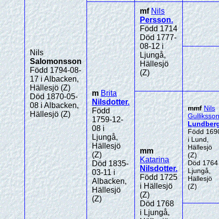
mf
Nils
Persson
.
Född 1714
Död 1777-
08-12 i
Nils
Ljungå,
Salomonsson
Hällesjö
Född 1794-08-
(Z)
17 i Albacken,
Hällesjö (Z)
m
Brita
Död 1870-05-
Nilsdotter
.
08 i Albacken,
mmf
Nils
Född
Hällesjö (Z)
Gulliksso
1759-12-
Lundber
08 i
Född 169
Ljungå,
i Lund,
Hällesjö
Hällesjö
mm
(Z)
(Z)
Katarina
Död 1764 
Död 1835-
Nilsdotter
.
Ljungå,
03-11 i
Född 1725
Hällesjö
Albacken,
i Hällesjö
(Z)
Hällesjö
(Z)
(Z)
Död 1768
i Ljungå,