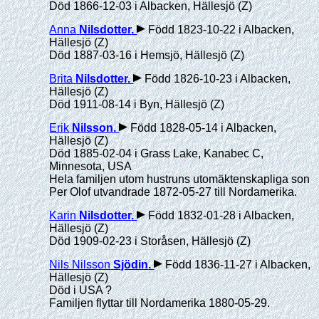
Död 1866-12-03 i Albacken, Hällesjö (Z)
Anna
Nilsdotter
.
Född 1823-10-22 i Albacken,
Hällesjö (Z)
Död 1887-03-16 i Hemsjö, Hällesjö (Z)
Brita
Nilsdotter
.
Född 1826-10-23 i Albacken,
Hällesjö (Z)
Död 1911-08-14 i Byn, Hällesjö (Z)
Erik
Nilsson
.
Född 1828-05-14 i Albacken,
Hällesjö (Z)
Död 1885-02-04 i Grass Lake, Kanabec C,
Minnesota, USA
Hela familjen utom hustruns utomäktenskapliga son
Per Olof utvandrade 1872-05-27 till Nordamerika.
Karin
Nilsdotter
.
Född 1832-01-28 i Albacken,
Hällesjö (Z)
Död 1909-02-23 i Storåsen, Hällesjö (Z)
Nils Nilsson
Sjödin
.
Född 1836-11-27 i Albacken,
Hällesjö (Z)
Död i USA ?
Familjen flyttar till Nordamerika 1880-05-29.