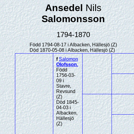
Ansedel
Nils
Salomonsson
1794-1870
Född 1794-08-17 i Albacken, Hällesjö (Z)
Död 1870-05-08 i Albacken, Hällesjö (Z)
f
Salomon
Olofsson
.
Född
1756-03-
09 i
Stavre,
Revsund
(Z)
Död 1845-
04-03 i
Albacken,
Hällesjö
(Z)