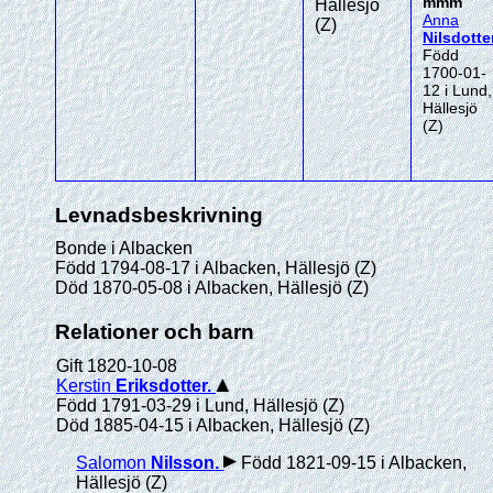
mmm
Hällesjö
Anna
(Z)
Nilsdotte
Född
1700-01-
12 i Lund,
Hällesjö
(Z)
Levnadsbeskrivning
Bonde i Albacken
Född 1794-08-17 i Albacken, Hällesjö (Z)
Död 1870-05-08 i Albacken, Hällesjö (Z)
Relationer och barn
Gift 1820-10-08
Kerstin
Eriksdotter
.
Född 1791-03-29 i Lund, Hällesjö (Z)
Död 1885-04-15 i Albacken, Hällesjö (Z)
Salomon
Nilsson
.
Född 1821-09-15 i Albacken,
Hällesjö (Z)