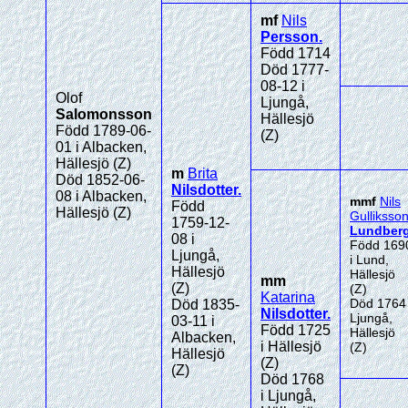
mf
Nils
Persson
.
Född 1714
Död 1777-
08-12 i
Olof
Ljungå,
Salomonsson
Hällesjö
Född 1789-06-
(Z)
01 i Albacken,
Hällesjö (Z)
m
Brita
Död 1852-06-
Nilsdotter
.
08 i Albacken,
mmf
Nils
Född
Hällesjö (Z)
Gulliksso
1759-12-
Lundber
08 i
Född 169
Ljungå,
i Lund,
Hällesjö
Hällesjö
mm
(Z)
(Z)
Katarina
Död 1764 
Död 1835-
Nilsdotter
.
Ljungå,
03-11 i
Född 1725
Hällesjö
Albacken,
i Hällesjö
(Z)
Hällesjö
(Z)
(Z)
Död 1768
i Ljungå,