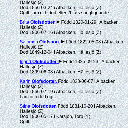
Hällesjö (Z)
Död 1856-03-24 i Albacken, Hällesjö (Z)
Ogift, lam och död efter 20 års sängliggande
Brita
Olofsdotter
.
Född 1820-01-29 i Albacken,
Hällesjö (Z)
Död 1906-07-16 i Albacken, Hällesjö (Z)
Salomon
Olofsson
.
Född 1822-05-08 i Albacken,
Hällesjö (Z)
Död 1849-12-04 i Albacken, Hällesjö (Z)
Ingrid
Olofsdotter
.
Född 1825-09-23 i Albacken,
Hällesjö (Z)
Död 1899-06-08 i Albacken, Hällesjö (Z)
Karin
Olofsdotter
.
Född 1828-06-07 i Albacken,
Hällesjö (Z)
Död 1866-07-19 i Albacken, Hällesjö (Z)
Lam och död ogift.
Stina
Olofsdotter
.
Född 1831-10-20 i Albacken,
Hällesjö (Z)
Död 1900-05-17 i Karsjön, Torp (Y)
Ogift