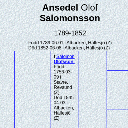
Ansedel
Olof
Salomonsson
1789-1852
Född 1789-06-01 i Albacken, Hällesjö (Z)
Död 1852-06-08 i Albacken, Hällesjö (Z)
f
Salomon
Olofsson
.
Född
1756-03-
09 i
Stavre,
Revsund
(Z)
Död 1845-
04-03 i
Albacken,
Hällesjö
(Z)