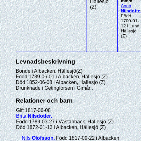
mmm
Hällesjö
Anna
(Z)
Nilsdotte
Född
1700-01-
12 i Lund,
Hällesjö
(Z)
Levnadsbeskrivning
Bonde i Albacken, Hällesjö(Z)
Född 1789-06-01 i Albacken, Hällesjö (Z)
Död 1852-06-08 i Albacken, Hällesjö (Z)
Drunknade i Getingforsen i Gimån.
Relationer och barn
Gift 1817-06-08
Brita
Nilsdotter
.
Född 1789-03-27 i Västanbäck, Hällesjö (Z)
Död 1872-01-13 i Albacken, Hällesjö (Z)
Nils
Olofsson
.
Född 1817-09-22 i Albacken,