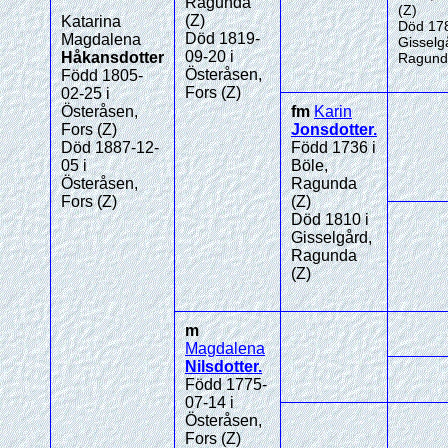
Ragunda
(Z)
(Z)
Katarina
Död 178
Död 1819-
Magdalena
Gisselg
09-20 i
Håkansdotter
Ragund
Österåsen,
Född 1805-
Fors (Z)
02-25 i
Österåsen,
fm
Karin
Fors (Z)
Jonsdotter
.
Död 1887-12-
Född 1736 i
05 i
Böle,
Österåsen,
Ragunda
Fors (Z)
(Z)
Död 1810 i
Gisselgård,
Ragunda
(Z)
m
Magdalena
Nilsdotter
.
Född 1775-
07-14 i
Österåsen,
Fors (Z)