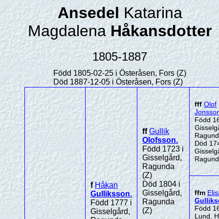
Ansedel
Katarina
Magdalena
Håkansdotter
1805-1887
Född 1805-02-25 i Österåsen, Fors (Z)
Död 1887-12-05 i Österåsen, Fors (Z)
fff
Olof
Jonsso
Född 16
Gisselg
ff
Gullik
Ragund
Olofsson
.
Död 174
Född 1723 i
Gisselg
Gisselgård,
Ragund
Ragunda
(Z)
Död 1804 i
f
Håkan
Gisselgård,
ffm
Eli
Gulliksson
.
Gulliks
Ragunda
Född 1777 i
Född 16
(Z)
Gisselgård,
Lund, H