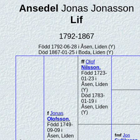
Ansedel
Jonas Jonasson
Lif
1792-1867
Född 1792-06-28 i Åsen, Liden (Y)
Död 1867-01-25 i Boda, Liden (Y)
ff
Olof
Nilsson
.
Född 1723-
01-23 i
Åsen, Liden
(Y)
Död 1783-
01-19 i
Åsen, Liden
(Y)
f
Jonas
Olofsson
.
Född 1749-
09-09 i
fmf
Jon
Åsen, Liden