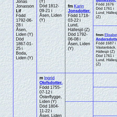
Gulliksson
.
(Y)
Jonas
Född 1676
Död 1812-
Jonasson
fm
Karin
Död 1761 i
09-21 i
Lif
Jonsdotter
.
Lund, Hälles
Åsen, Liden
Född
Född 1718-
(Z)
(Y)
1792-06-
03-22 i
28 i
Lund,
Åsen,
Hällesjö (Z)
Liden (Y)
Död 1792-
fmm
Elisabe
Död
06-08 i
Andersdott
Född 1687 i
1867-01-
Åsen, Liden
Västanbäck,
25 i
(Y)
Hällesjö (Z)
Boda,
Död 1761 i
Liden (Y)
Lund, Hälles
(Z)
m
Ingrid
Olofsdotter
.
Född 1755-
07-12 i
Österflygge,
Liden (Y)
Död 1804-
11-22 i
Åsen, Liden